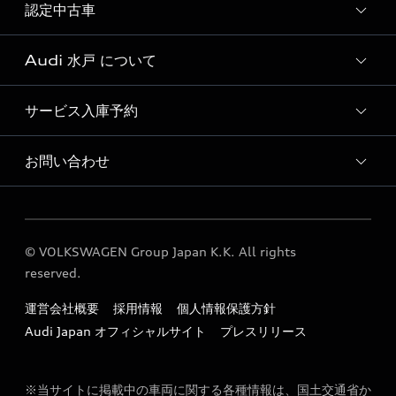
試乗車・展示車一覧
認定中古車
新車検索
Audi 水戸 について
Audi認定中古車検索
サービス入庫予約
Audi 水戸ショールームのご紹介
Audi 水戸 店舗情報
お問い合わせ
Audi 水戸 サービス入庫予約
Audi Approved Automobile 水戸 店舗情報
各種お問い合わせ
Audi 水戸 運営会社概要
© VOLKSWAGEN Group Japan K.K. All rights
Audi 水戸 営業日のご案内
reserved.
Audi 水戸 Service workshop
運営会社概要
採用情報
個人情報保護方針
定期点検 / 車検 料金表
Audi Japan オフィシャルサイト
プレスリリース
※当サイトに掲載中の車両に関する各種情報は、国土交通省か