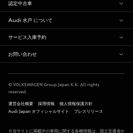
試乗車・展示車一覧
認定中古車
新車検索
Audi 水戸 について
Audi認定中古車検索
サービス入庫予約
Audi 水戸ショールームのご紹介
Audi 水戸 店舗情報
お問い合わせ
Audi 水戸 サービス入庫予約
Audi Approved Automobile 水戸 店舗情報
各種お問い合わせ
Audi 水戸 運営会社概要
© VOLKSWAGEN Group Japan K.K. All rights
Audi 水戸 営業日のご案内
reserved.
Audi 水戸 Service workshop
運営会社概要
採用情報
個人情報保護方針
定期点検 / 車検 料金表
Audi Japan オフィシャルサイト
プレスリリース
※当サイトに掲載中の車両に関する各種情報は、国土交通省か